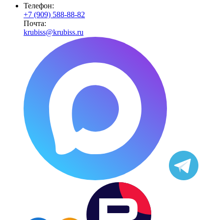
Телефон:
+7 (909) 588-88-82
Почта:
krubiss@krubiss.ru