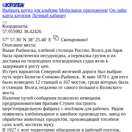
КРУБИСС
Выбрать круиз для альбома
Мобильное приложение
Он-лайн
карта круизов
Личный кабинет
Координаты:
57.955982
38.42426
57° 57.36′ N
38° 25.46′ E
Скопировано!
Описание места:
Выше Рыбинска, хлебной столицы России, Волга для барж
была практически несудоходна, а перевалка грузов и их
доставка на тихоходных плоскодонных судах вели к
задержкам и росту цен.
Из трех вариантов Северной железной дороги был выбран
путь через Бологое-Сонково-Рыбинск. К маю 1870 г. для него
было возведено 12 станций и 167 мостов, среди которых была
и станция Волга, недалеко от самого большого Волжского
моста.
Наличие путей сообщения позволило немецким
предпринимателям братьям Стукен построить
шерстопрядильную фабрику с посёлком для рабочих. Рядом
появились хлебопекарное и швейное производство, завод по
обработке животных продуктов, производящий топлёное
сало, клей, костную муку.
В 1927 г. всю территорию объединили в рабочий поселок,