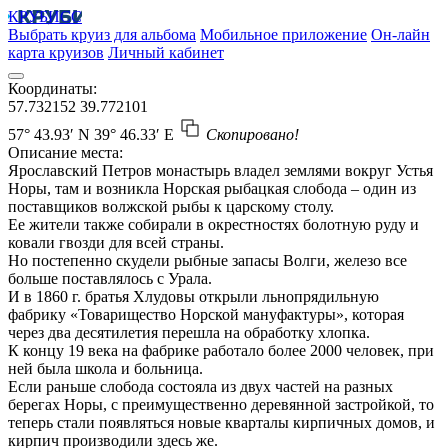
КРУБИСС
Выбрать круиз для альбома
Мобильное приложение
Он-лайн
карта круизов
Личный кабинет
Координаты:
57.732152
39.772101
57° 43.93′ N
39° 46.33′ E
Скопировано!
Описание места:
Ярославский Петров монастырь владел землями вокруг Устья
Норы, там и возникла Норская рыбацкая слобода – один из
поставщиков волжской рыбы к царскому столу.
Ее жители также собирали в окрестностях болотную руду и
ковали гвозди для всей страны.
Но постепенно скудели рыбные запасы Волги, железо все
больше поставлялось с Урала.
И в 1860 г. братья Хлудовы открыли льнопрядильную
фабрику «Товарищество Норской мануфактуры», которая
через два десятилетия перешла на обработку хлопка.
К концу 19 века на фабрике работало более 2000 человек, при
ней была школа и больница.
Если раньше слобода состояла из двух частей на разных
берегах Норы, с преимущественно деревянной застройкой, то
теперь стали появляться новые кварталы кирпичных домов, и
кирпич производили здесь же.