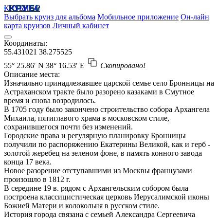
КРУБИСС
Выбрать круиз для альбома
Мобильное приложение
Он-лайн
карта круизов
Личный кабинет
Координаты:
55.431021
38.275525
55° 25.86′ N
38° 16.53′ E
Скопировано!
Описание места:
Изначально принадлежавшее царской семье село Бронницы на
Астраханском тракте было разорено казаками в Смутное
время и снова возродилось.
В 1705 году было закончено строительство собора Архангела
Михаила, пятиглавого храма в московском стиле,
сохранившегося почти без изменений.
Городские права и регулярную планировку Бронницы
получили по распоряжению Екатерины Великой, как и герб -
золотой жеребец на зеленом фоне, в память конного завода
конца 17 века.
Новое разорение отступавшими из Москвы французами
произошло в 1812 г.
В середине 19 в. рядом с Архангельским собором была
построена классицистическая церковь Иерусалимской иконы
Божией Матери и колокольня в русском стиле.
История города связана с семьей Александра Сергеевича