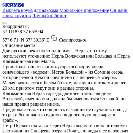
КРУБИСС
Выбрать круиз для альбома
Мобильное приложение
Он-лайн
карта круизов
Личный кабинет
Координаты:
57.111838
37.655994
57° 6.71′ N
37° 39.36′ E
Скопировано!
Описание места:
Две русские реки носят одно имя – Нерль, поэтому
используют уточнение: Нерль Волжская или Большая и Нерль
Клязьминская или Малая.
Происходит оно от финно-угорского корня «нер»,
означающего «водоем». Исток Большой – из Сомина озера,
которое речкой Вёксой соединено с Плещеевым озером.
Малая начинается в Белом болоте, между их истоками менее
20 км, при этом текут они в разные стороны.
Клязьминская Нерль гораздо длиннее и многоводнее
Волжской, именно она должна бы именоваться Большой, но
наши предки решили иначе.
Предполагается, что общность названий не случайна, и когда-
то реки были частью единого водного пути «из варяг в
арабы».
Петр Первый пытался через Нерль вывести свою потешную
флотилию из Плещеева озера в Волгу, но воды в ее верховьях