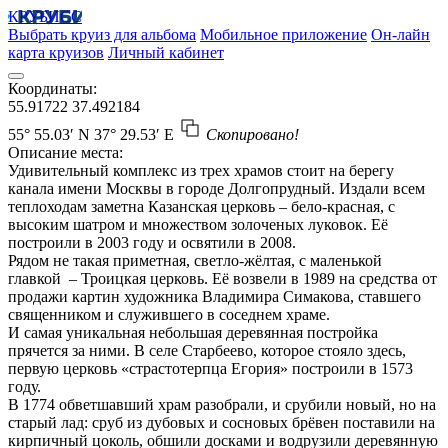
КРУБИСС
Выбрать круиз для альбома
Мобильное приложение
Он-лайн
карта круизов
Личный кабинет
Координаты:
55.91722
37.492184
55° 55.03′ N
37° 29.53′ E
Скопировано!
Описание места:
Удивительный комплекс из трех храмов стоит на берегу
канала имени Москвы в городе Долгопрудный. Издали всем
теплоходам заметна Казанская церковь – бело-красная, с
высоким шатром и множеством золоченых луковок. Её
построили в 2003 году и освятили в 2008.
Рядом не такая приметная, светло-жёлтая, с маленькой
главкой – Троицкая церковь. Её возвели в 1989 на средства от
продажи картин художника Владимира Симакова, ставшего
священником и служившего в соседнем храме.
И самая уникальная небольшая деревянная постройка
прячется за ними. В селе Старбеево, которое стояло здесь,
первую церковь «страстотерпца Егория» построили в 1573
году.
В 1774 обветшавший храм разобрали, и срубили новый, но на
старый лад: сруб из дубовых и сосновых брёвен поставили на
кирпичный цоколь, обшили досками и водрузили деревянную