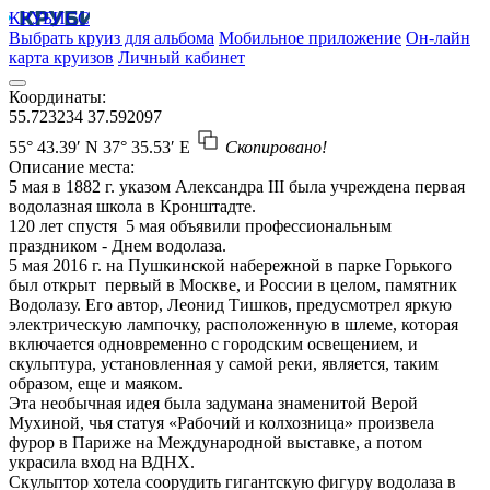
КРУБИСС
Выбрать круиз для альбома
Мобильное приложение
Он-лайн
карта круизов
Личный кабинет
Координаты:
55.723234
37.592097
55° 43.39′ N
37° 35.53′ E
Скопировано!
Описание места:
5 мая в 1882 г. указом Александра III была учреждена первая
водолазная школа в Кронштадте.
120 лет спустя 5 мая объявили профессиональным
праздником - Днем водолаза.
5 мая 2016 г. на Пушкинской набережной в парке Горького
был открыт первый в Москве, и России в целом, памятник
Водолазу. Его автор, Леонид Тишков, предусмотрел яркую
электрическую лампочку, расположенную в шлеме, которая
включается одновременно с городским освещением, и
скульптура, установленная у самой реки, является, таким
образом, еще и маяком.
Эта необычная идея была задумана знаменитой Верой
Мухиной, чья статуя «Рабочий и колхозница» произвела
фурор в Париже на Международной выставке, а потом
украсила вход на ВДНХ.
Скульптор хотела соорудить гигантскую фигуру водолаза в