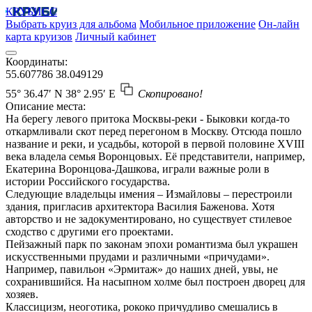
КРУБИСС
Выбрать круиз для альбома
Мобильное приложение
Он-лайн
карта круизов
Личный кабинет
Координаты:
55.607786
38.049129
55° 36.47′ N
38° 2.95′ E
Скопировано!
Описание места:
На берегу левого притока Москвы-реки - Быковки когда-то
откармливали скот перед перегоном в Москву. Отсюда пошло
название и реки, и усадьбы, которой в первой половине XVIII
века владела семья Воронцовых. Её представители, например,
Екатерина Воронцова-Дашкова, играли важные роли в
истории Российского государства.
Следующие владельцы имения – Измайловы – перестроили
здания, пригласив архитектора Василия Баженова. Хотя
авторство и не задокументировано, но существует стилевое
сходство с другими его проектами.
Пейзажный парк по законам эпохи романтизма был украшен
искусственными прудами и различными «причудами».
Например, павильон «Эрмитаж» до наших дней, увы, не
сохранившийся. На насыпном холме был построен дворец для
хозяев.
Классицизм, неоготика, рококо причудливо смешались в