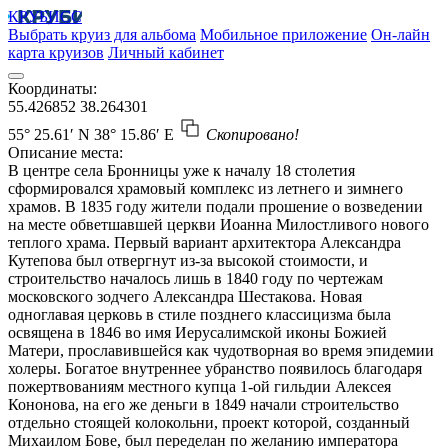
КРУБИСС
Выбрать круиз для альбома
Мобильное приложение
Он-лайн
карта круизов
Личный кабинет
Координаты:
55.426852
38.264301
55° 25.61′ N
38° 15.86′ E
Скопировано!
Описание места:
В центре села Бронницы уже к началу 18 столетия
сформировался храмовый комплекс из летнего и зимнего
храмов. В 1835 году жители подали прошение о возведении
на месте обветшавшей церкви Иоанна Милостливого нового
теплого храма. Первый вариант архитектора Александра
Кутепова был отвергнут из-за высокой стоимости, и
строительство началось лишь в 1840 году по чертежам
московского зодчего Александра Шестакова. Новая
одноглавая церковь в стиле позднего классицизма была
освящена в 1846 во имя Иерусалимской иконы Божией
Матери, прославившейся как чудотворная во время эпидемии
холеры. Богатое внутреннее убранство появилось благодаря
пожертвованиям местного купца 1-ой гильдии Алексея
Кононова, на его же деньги в 1849 начали строительство
отдельно стоящей колокольни, проект которой, созданный
Михаилом Бове, был переделан по желанию императора