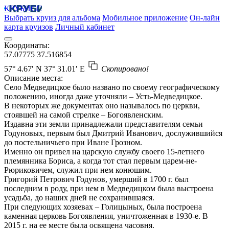
КРУБИСС
Выбрать круиз для альбома
Мобильное приложение
Он-лайн
карта круизов
Личный кабинет
Координаты:
57.07775
37.516854
57° 4.67′ N
37° 31.01′ E
Скопировано!
Описание места:
Село Медведицкое было названо по своему географическому
положению, иногда даже уточняли – Усть-Медведицкое.
В некоторых же документах оно называлось по церкви,
стоявшей на самой стрелке – Богоявленским.
Издавна эти земли принадлежали представителям семьи
Годуновых, первым был Дмитрий Иванович, дослужившийся
до постельничьего при Иване Грозном.
Именно он привел на царскую службу своего 15-летнего
племянника Бориса, а когда тот стал первым царем-не-
Рюриковичем, служил при нем конюшим.
Григорий Петрович Годунов, умерший в 1700 г. был
последним в роду, при нем в Медведицком была выстроена
усадьба, до наших дней не сохранившаяся.
При следующих хозяевах – Голицыных, была построена
каменная церковь Богоявления, уничтоженная в 1930-е. В
2015 г. на ее месте была освящена часовня.