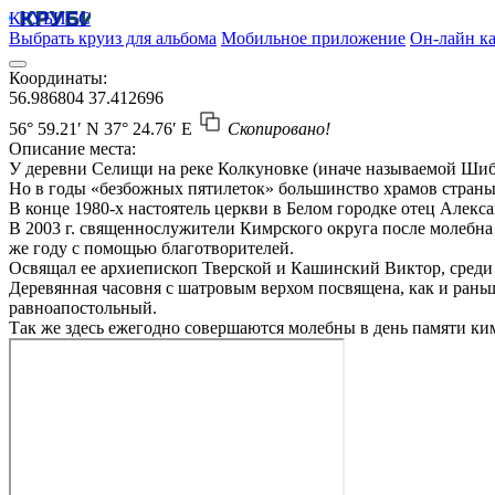
КРУБИСС
Выбрать круиз для альбома
Мобильное приложение
Он-лайн ка
Координаты:
56.986804
37.412696
56° 59.21′ N
37° 24.76′ E
Скопировано!
Описание места:
У деревни Селищи на реке Колкуновке (иначе называемой Шибл
Но в годы «безбожных пятилеток» большинство храмов страны 
В конце 1980-х настоятель церкви в Белом городке отец Алекс
В 2003 г. священнослужители Кимрского округа после молебна 
же году с помощью благотворителей.
Освящал ее архиепископ Тверской и Кашинский Виктор, среди 
Деревянная часовня с шатровым верхом посвящена, как и раньш
равноапостольный.
Так же здесь ежегодно совершаются молебны в день памяти ки