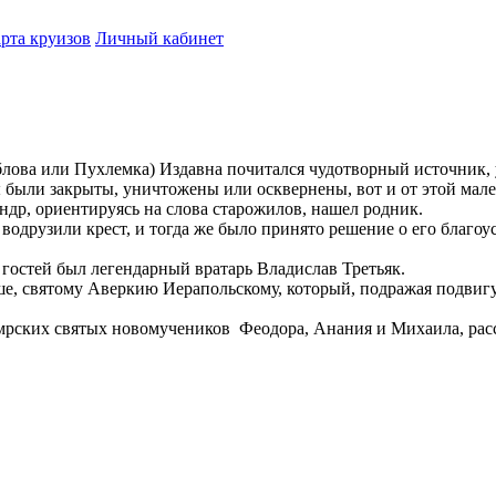
рта круизов
Личный кабинет
ова или Пухлемка) Издавна почитался чудотворный источник, у
были закрыты, уничтожены или осквернены, вот и от этой мален
андр, ориентируясь на слова старожилов, нашел родник.
водрузили крест, и тогда же было принято решение о его благоу
гостей был легендарный вратарь Владислав Третьяк.
е, святому Аверкию Иерапольскому, который, подражая подвигу 
мрских святых новомучеников Феодора, Анания и Михаила, расс