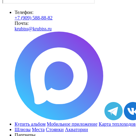
Телефон:
+7 (909) 588-88-82
Почта:
krubiss@krubiss.ru
Купить альбом
Мобильное приложение
Карта теплоходов
Шлюзы
Места
Стоянки
Акватории
Партнеры