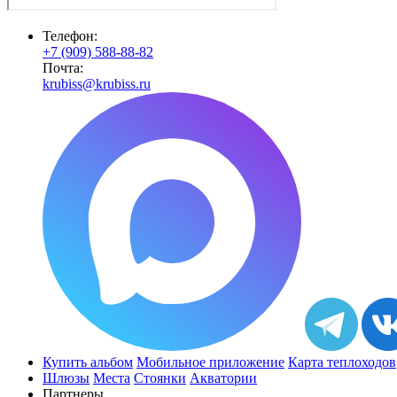
Телефон:
+7 (909) 588-88-82
Почта:
krubiss@krubiss.ru
Купить альбом
Мобильное приложение
Карта теплоходов
Шлюзы
Места
Стоянки
Акватории
Партнеры