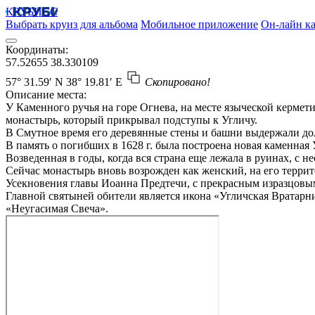
КРУБИСС
Выбрать круиз для альбома
Мобильное приложение
Он-лайн ка
Координаты:
57.52655
38.330109
57° 31.59′ N
38° 19.81′ E
Скопировано!
Описание места:
У Каменного ручья на горе Огнева, на месте языческой керме
монастырь, который прикрывал подступы к Угличу.
В Смутное время его деревянные стены и башни выдержали долг
В память о погибших в 1628 г. была построена новая каменная 
Возведенная в годы, когда вся страна еще лежала в руинах, с 
Сейчас монастырь вновь возрожден как женский, на его террит
Усекновения главы Иоанна Предтечи, с прекрасным изразцовы
Главной святыней обители является икона «Угличская Вратарни
«Неугасимая Свеча».