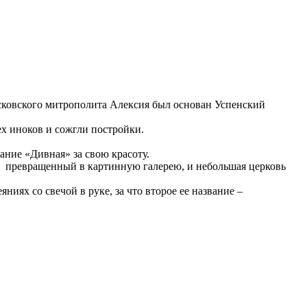
осковского митрополита Алексия был основан Успенский
ех иноков и сожгли постройки.
ание «Дивная» за свою красоту.
мя превращенный в картинную галерею, и небольшая церковь
иях со свечой в руке, за что второе ее название –