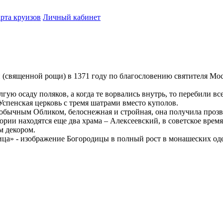
рта круизов
Личный кабинет
ти (священной рощи) в 1371 году по благословению святителя М
ую осаду поляков, а когда те ворвались внутрь, то перебили вс
Успенская церковь с тремя шатрами вместо куполов.
необычным Обликом, белоснежная и стройная, она получила прозв
ории находятся еще два храма – Алексеевский, в советское вре
м декором.
ца» - изображение Богородицы в полный рост в монашеских одеян