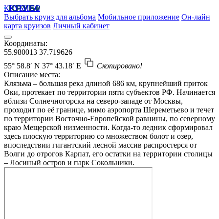
КРУБИСС
Выбрать круиз для альбома
Мобильное приложение
Он-лайн
карта круизов
Личный кабинет
Координаты:
55.980013
37.719626
55° 58.8′ N
37° 43.18′ E
Скопировано!
Описание места:
Клязьма – большая река длиной 686 км, крупнейший приток
Оки, протекает по территории пяти субъектов РФ. Начинается
вблизи Солнечногорска на северо-западе от Москвы,
проходит по её границе, мимо аэропорта Шереметьево и течет
по территории Восточно-Европейской равнины, по северному
краю Мещерской низменности. Когда-то ледник сформировал
здесь плоскую территорию со множеством болот и озер,
впоследствии гигантский лесной массив распростерся от
Волги до отрогов Карпат, его остатки на территории столицы
– Лосиный остров и парк Сокольники.