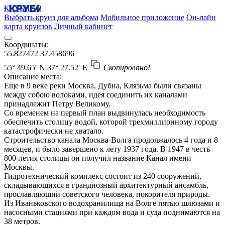
КРУБИСС
Выбрать круиз для альбома
Мобильное приложение
Он-лайн
карта круизов
Личный кабинет
Координаты:
55.827472
37.458696
55° 49.65′ N
37° 27.52′ E
Скопировано!
Описание места:
Еще в 9 веке реки Москва, Дубна, Клязьма были связаны
между собою волоками, идея соединить их каналами
принадлежит Петру Великому.
Со временем на первый план выдвинулась необходимость
обеспечить столицу водой, которой трехмиллионному городу
катастрофически не хватало.
Строительство канала Москва-Волга продолжалось 4 года и 8
месяцев, и было завершено к лету 1937 года. В 1947 в честь
800-летия столицы он получил название Канал имени
Москвы.
Гидротехнический комплекс состоит из 240 сооружений,
складывающихся в грандиозный архитектурный ансамбль,
прославляющий советского человека, покорителя природы.
Из Иваньковского водохранилища на Волге пятью шлюзами и
насосными стациями при каждом вода и суда поднимаются на
38 метров.