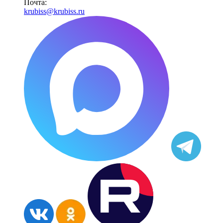
Почта:
krubiss@krubiss.ru