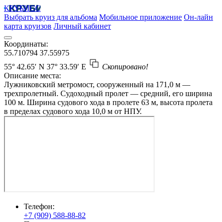
КРУБИСС
Выбрать круиз для альбома
Мобильное приложение
Он-лайн
карта круизов
Личный кабинет
Координаты:
55.710794
37.55975
55° 42.65′ N
37° 33.59′ E
Скопировано!
Описание места:
Лужниковский метромост, сооруженный на 171,0 м —
трехпролетный. Судоходный пролет — средний, его ширина
100 м. Ширина судового хода в пролете 63 м, высота пролета
в пределах судового хода 10,0 м от НПУ.
Телефон:
+7 (909) 588-88-82