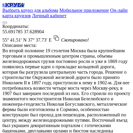
КРУБИСС
Выбрать круиз для альбома
Мобильное приложение
Он-лайн
карта круизов
Личный кабинет
Координаты:
55.691785
37.628904
55° 41.51′ N
37° 37.73′ E
Скопировано!
Описание места:
Во второй половине 19 столетия Москва была крупнейшим
торговым и промышленным центром страны, объемы
железнодорожных грузов постоянно росли и уже в 1869 году
появились первые идеи о прокладке кольцевой дороги,
которая бы разгрузила центральную часть города. Решение о
строительстве Окружной железной дороги было принято
Николаем II в 1897 году, приступили к нему в 1902-м. Для нее
потребовалось возвести четыре моста через Москву-реку, в
1907 был завершен последний из них. Его строили по проекту
знаменитого мостостроителя Николая Белелюбского и
инженера-геодезиста Николая Богуславского, металлические
фермы были изготовлены в Сормово, особенностью
конструкции был проход для пешеходов, расположенный по
центру, между железнодорожными путями. Восточный въезд
был украшен декоративным порталом с готическими
башенками, двуглавыми орлами и бюстом наследника