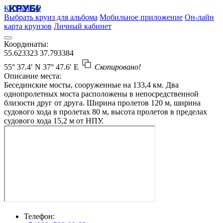
КРУБИСС
Выбрать круиз для альбома
Мобильное приложение
Он-лайн
карта круизов
Личный кабинет
Координаты:
55.623323
37.793384
55° 37.4′ N
37° 47.6′ E
Скопировано!
Описание места:
Бесединские мосты, сооруженные на 133,4 км. Два
однопролетных моста расположены в непосредственной
близости друг от друга. Ширина пролетов 120 м, ширина
судового хода в пролетах 80 м, высота пролетов в пределах
судового хода 15,2 м от НПУ.
Телефон: