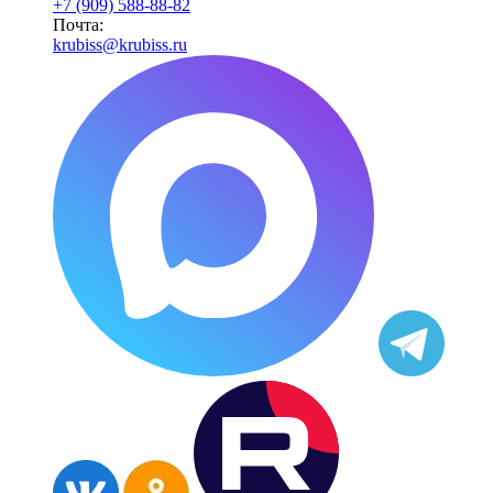
+7 (909) 588-88-82
Почта:
krubiss@krubiss.ru