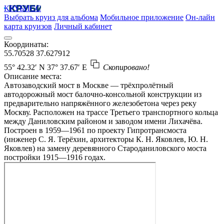
КРУБИСС
Выбрать круиз для альбома
Мобильное приложение
Он-лайн
карта круизов
Личный кабинет
Координаты:
55.70528
37.627912
55° 42.32′ N
37° 37.67′ E
Скопировано!
Описание места:
Автозаводский мост в Москве — трёхпролётный
автодорожный мост балочно-консольной конструкции из
предварительно напряжённого железобетона через реку
Москву. Расположен на трассе Третьего транспортного кольца
между Даниловским районом и заводом имени Лихачёва.
Построен в 1959—1961 по проекту Гипротрансмоста
(инженер С. Я. Терёхин, архитекторы К. Н. Яковлев, Ю. Н.
Яковлев) на замену деревянного Староданиловского моста
постройки 1915—1916 годах.