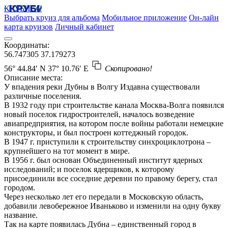
КРУБИСС
Выбрать круиз для альбома
Мобильное приложение
Он-лайн
карта круизов
Личный кабинет
Координаты:
56.747305
37.179273
56° 44.84′ N
37° 10.76′ E
Скопировано!
Описание места:
У впадения реки Дубны в Волгу Издавна существовали
различные поселения.
В 1932 году при строительстве канала Москва-Волга появился
новый поселок гидростроителей, началось возведение
авиапредприятия, на котором после войны работали немецкие
конструкторы, и был построен коттеджный городок.
В 1947 г. приступили к строительству синхроциклотрона –
крупнейшего на тот момент в мире.
В 1956 г. был основан Объединенный институт ядерных
исследований; и поселок ядерщиков, к которому
присоединили все соседние деревни по правому берегу, стал
городом.
Через несколько лет его передали в Московскую область,
добавили левобережное Иваньково и изменили на одну букву
название.
Так на карте появилась Дубна – единственный город в