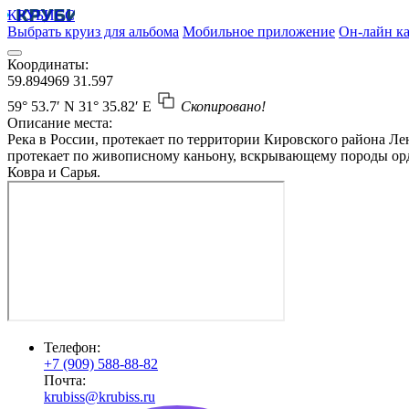
КРУБИСС
Выбрать круиз для альбома
Мобильное приложение
Он-лайн ка
Координаты:
59.894969
31.597
59° 53.7′ N
31° 35.82′ E
Скопировано!
Описание места:
Река в России, протекает по территории Кировского района Лен
протекает по живописному каньону, вскрывающему породы орд
Ковра и Сарья.
Телефон:
+7 (909) 588-88-82
Почта:
krubiss@krubiss.ru