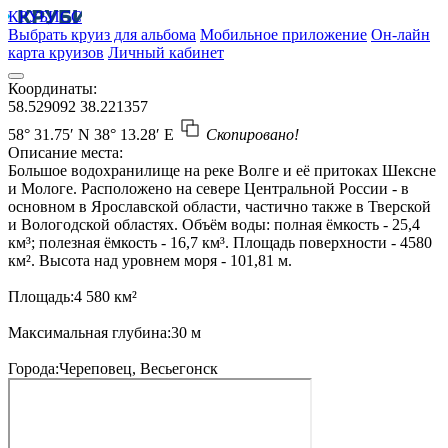
КРУБИСС
Выбрать круиз для альбома
Мобильное приложение
Он-лайн
карта круизов
Личный кабинет
Координаты:
58.529092
38.221357
58° 31.75′ N
38° 13.28′ E
Скопировано!
Описание места:
Большое водохранилище на реке Волге и её притоках Шексне
и Мологе. Расположено на севере Центральной России - в
основном в Ярославской области, частично также в Тверской
и Вологодской областях. Объём воды: полная ёмкость - 25,4
км³; полезная ёмкость - 16,7 км³. Площадь поверхности - 4580
км². Высота над уровнем моря - 101,81 м.
Площадь:4 580 км²
Максимальная глубина:30 м
Города:Череповец, Весьегонск