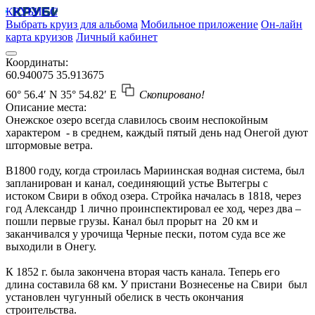
КРУБИСС
Выбрать круиз для альбома
Мобильное приложение
Он-лайн
карта круизов
Личный кабинет
Координаты:
60.940075
35.913675
60° 56.4′ N
35° 54.82′ E
Скопировано!
Описание места:
Онежское озеро всегда славилось своим неспокойным
характером - в среднем, каждый пятый день над Онегой дуют
штормовые ветра.
В1800 году, когда строилась Мариинская водная система, был
запланирован и канал, соединяющий устье Вытегры с
истоком Свири в обход озера. Стройка началась в 1818, через
год Александр 1 лично проинспектировал ее ход, через два –
пошли первые грузы. Канал был прорыт на 20 км и
заканчивался у урочища Черные пески, потом суда все же
выходили в Онегу.
К 1852 г. была закончена вторая часть канала. Теперь его
длина составила 68 км. У пристани Вознесенье на Свири был
установлен чугунный обелиск в честь окончания
строительства.