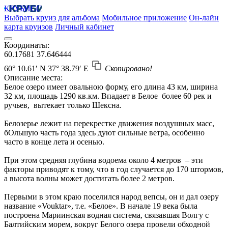
КРУБИСС
Выбрать круиз для альбома
Мобильное приложение
Он-лайн
карта круизов
Личный кабинет
Координаты:
60.17681
37.646444
60° 10.61′ N
37° 38.79′ E
Скопировано!
Описание места:
Белое озеро имеет овальною форму, его длина 43 км, ширина
32 км, площадь 1290 кв.км. Впадает в Белое более 60 рек и
ручьев, вытекает только Шексна.
Белозерье лежит на перекрестке движения воздушных масс,
бОльшую часть года здесь дуют сильные ветра, особенно
часто в конце лета и осенью.
При этом средняя глубина водоема около 4 метров – эти
факторы приводят к тому, что в год случается до 170 штормов,
а высота волны может достигать более 2 метров.
Первыми в этом краю поселился народ вепсы, он и дал озеру
название «Vouktar», т.е. «Белое». В начале 19 века была
построена Мариинская водная система, связавшая Волгу с
Балтийским морем, вокруг Белого озера провели обходной