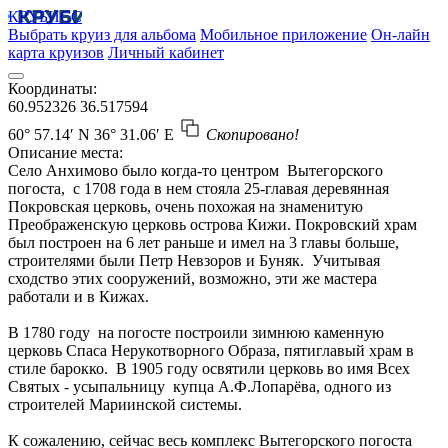
КРУБИСС
Выбрать круиз для альбома
Мобильное приложение
Он-лайн
карта круизов
Личный кабинет
Координаты:
60.952326
36.517594
60° 57.14′ N
36° 31.06′ E
Скопировано!
Описание места:
Село Анхимово было когда-то центром Вытегорского
погоста, с 1708 года в нем стояла 25-главая деревянная
Покровская церковь, очень похожая на знаменитую
Преображенскую церковь острова Кижи. Покровский храм
был построен на 6 лет раньше и имел на 3 главы больше,
строителями были Петр Невзоров и Буняк. Учитывая
сходство этих сооружений, возможно, эти же мастера
работали и в Кижах.
В 1780 году на погосте построили зимнюю каменную
церковь Спаса Нерукотворного Образа, пятиглавый храм в
стиле барокко. В 1905 году освятили церковь во имя Всех
Святых - усыпальницу купца А.Ф.Лопарёва, одного из
строителей Мариинской системы.
К сожалению, сейчас весь комплекс Вытегорского погоста