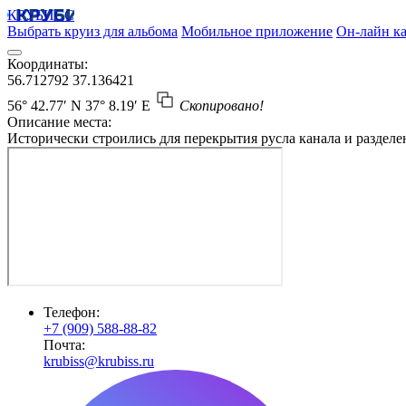
КРУБИСС
Выбрать круиз для альбома
Мобильное приложение
Он-лайн ка
Координаты:
56.712792
37.136421
56° 42.77′ N
37° 8.19′ E
Скопировано!
Описание места:
Исторически строились для перекрытия русла канала и разделе
Телефон:
+7 (909) 588-88-82
Почта:
krubiss@krubiss.ru