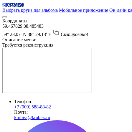
КРУБИСС
Выбрать круиз для альбома
Мобильное приложение
Он-лайн ка
Координаты:
59.467829
38.485483
59° 28.07′ N
38° 29.13′ E
Скопировано!
Описание места:
Требуется реконструкция
Телефон:
+7 (909) 588-88-82
Почта:
krubiss@krubiss.ru