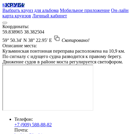
КРУБИСС
Выбрать круиз для альбома
Мобильное приложение
Он-лайн
карта круизов
Личный кабинет
Координаты:
59.838965
38.382504
59° 50.34′ N
38° 22.95′ E
Скопировано!
Описание места:
Кузьминская понтонная переправа расположена на 10,9 км.
По сигналу с идущего судна разводится к правому берегу.
Движение судов в районе моста регулируется светофором.
Телефон:
+7 (909) 588-88-82
Почта: