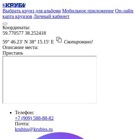
КРУБИСС
Выбрать круиз для альбома
Мобильное приложение
Он-лайн
карта круизов
Личный кабинет
Координаты:
59.770577
38.252418
59° 46.23′ N
38° 15.15′ E
Скопировано!
Описание места:
Пристань
Телефон:
+7 (909) 588-88-82
Почта:
krubiss@krubiss.ru