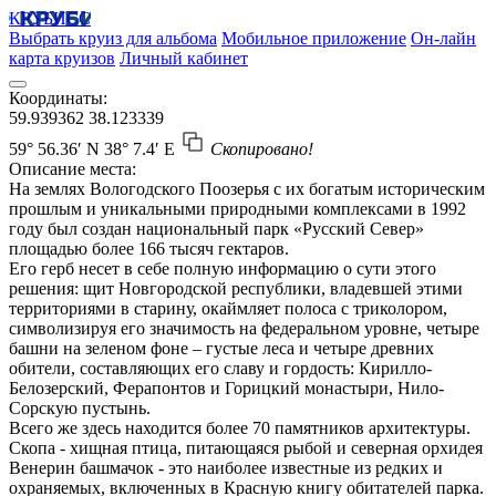
КРУБИСС
Выбрать круиз для альбома
Мобильное приложение
Он-лайн
карта круизов
Личный кабинет
Координаты:
59.939362
38.123339
59° 56.36′ N
38° 7.4′ E
Скопировано!
Описание места:
На землях Вологодского Поозерья с их богатым историческим
прошлым и уникальными природными комплексами в 1992
году был создан национальный парк «Русский Север»
площадью более 166 тысяч гектаров.
Его герб несет в себе полную информацию о сути этого
решения: щит Новгородской республики, владевшей этими
территориями в старину, окаймляет полоса с триколором,
символизируя его значимость на федеральном уровне, четыре
башни на зеленом фоне – густые леса и четыре древних
обители, составляющих его славу и гордость: Кирилло-
Белозерский, Ферапонтов и Горицкий монастыри, Нило-
Сорскую пустынь.
Всего же здесь находится более 70 памятников архитектуры.
Скопа - хищная птица, питающаяся рыбой и северная орхидея
Венерин башмачок - это наиболее известные из редких и
охраняемых, включенных в Красную книгу обитателей парка.