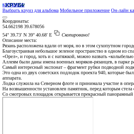
КРУБИСС
Выбрать круиз для альбома
Мобильное приложение
Он-лайн ка
Координаты:
54.662198
39.678056
54° 39.73′ N
39° 40.68′ E
Скопировано!
Описание места:
Рязань расположена вдали от моря, но в этом сухопутном горо
Благоустраивая небольшое зеленое пространство в одном из сп
«Орел», и город, хоть и с натяжкой, можно назвать «колыбелью
Аллеям были даны имена военных моряков-рязанцев, в парке р
Самый интересный экспонат – фрагмент рубки подводной лодк
Это одна из двух советских подлодок проекта 940, которые 
аппарата.
Лодка служила на Северном флоте и принимала участие в опер
На возвышенности установлен памятник, перед которым стела с
Со смотровых площадок открывается прекрасный панорамный 