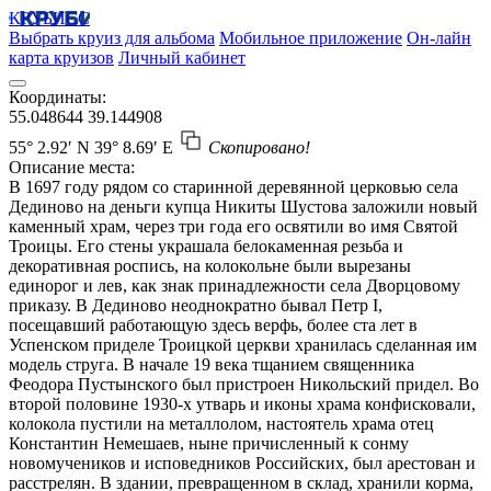
КРУБИСС
Выбрать круиз для альбома
Мобильное приложение
Он-лайн
карта круизов
Личный кабинет
Координаты:
55.048644
39.144908
55° 2.92′ N
39° 8.69′ E
Скопировано!
Описание места:
В 1697 году рядом со старинной деревянной церковью села
Дединово на деньги купца Никиты Шустова заложили новый
каменный храм, через три года его освятили во имя Святой
Троицы. Его стены украшала белокаменная резьба и
декоративная роспись, на колокольне были вырезаны
единорог и лев, как знак принадлежности села Дворцовому
приказу. В Дединово неоднократно бывал Петр I,
посещавший работающую здесь верфь, более ста лет в
Успенском приделе Троицкой церкви хранилась сделанная им
модель струга. В начале 19 века тщанием священника
Феодора Пустынского был пристроен Никольский придел. Во
второй половине 1930-х утварь и иконы храма конфисковали,
колокола пустили на металлолом, настоятель храма отец
Константин Немешаев, ныне причисленный к сонму
новомучеников и исповедников Российских, был арестован и
расстрелян. В здании, превращенном в склад, хранили корма,