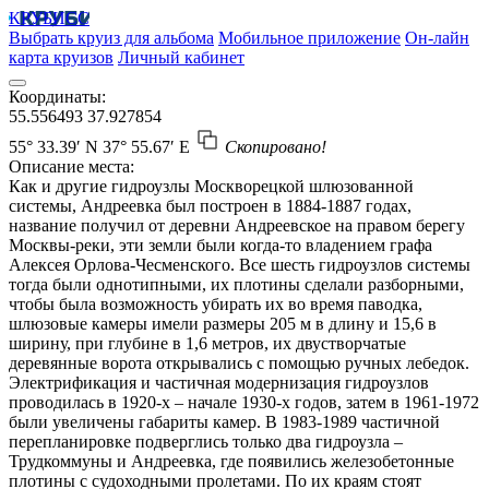
КРУБИСС
Выбрать круиз для альбома
Мобильное приложение
Он-лайн
карта круизов
Личный кабинет
Координаты:
55.556493
37.927854
55° 33.39′ N
37° 55.67′ E
Скопировано!
Описание места:
Как и другие гидроузлы Москворецкой шлюзованной
системы, Андреевка был построен в 1884-1887 годах,
название получил от деревни Андреевское на правом берегу
Москвы-реки, эти земли были когда-то владением графа
Алексея Орлова-Чесменского. Все шесть гидроузлов системы
тогда были однотипными, их плотины сделали разборными,
чтобы была возможность убирать их во время паводка,
шлюзовые камеры имели размеры 205 м в длину и 15,6 в
ширину, при глубине в 1,6 метров, их двустворчатые
деревянные ворота открывались с помощью ручных лебедок.
Электрификация и частичная модернизация гидроузлов
проводилась в 1920-х – начале 1930-х годов, затем в 1961-1972
были увеличены габариты камер. В 1983-1989 частичной
перепланировке подверглись только два гидроузла –
Трудкоммуны и Андреевка, где появились железобетонные
плотины с судоходными пролетами. По их краям стоят