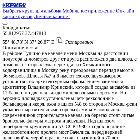
КРУБИСС
Выбрать круиз для альбома
Мобильное приложение
Он-лайн
карта круизов
Личный кабинет
Координаты:
55.812957
37.447813
55° 48.78′ N
37° 26.87′ E
Скопировано!
Описание места:
В районе Тушино на канале имени Москвы на расстоянии
полутора километров друг от друга расположено два шлюза, с
помощью которых суда переходят из Химкинского
водохранилища в Москву-реку, преодолевая перепад высот в
36 метров. Шлюзы №7 и 8 имеют схожее двухкамерное
устройство, их архитектурным оформлением занимался
архитектор Владимир Кринский, который создал ансамбль из
12 башен, по две над каждыми шлюзовыми воротами. На
верхних площадках установлены четырехколонные
бельведеры и якоря, вход в шлюз №8 со стороны Москвы-реки
украшен выразительными горельефами комсомольцев-
современников строительства канала, на берегах стоят литые
бронзовые фигуры матроса и девушки. Над шлюзом
переброшен крупнейший в СССР 1930-х годов по длине
железобетонного пролета мост Бачелиса, перед верхней
шлюзовой камерой в разные годы с разницей в 70 лет