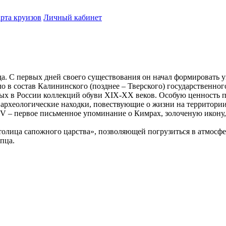
рта круизов
Личный кабинет
да. С первых дней своего существования он начал формировать 
о в состав Калининского (позднее – Тверского) государственног
тых в России коллекций обуви XIX-XX веков. Особую ценность п
археологические находки, повествующие о жизни на территории
IV – первое письменное упоминание о Кимрах, золоченую икону,
олица сапожного царства», позволяющей погрузиться в атмосфер
пца.