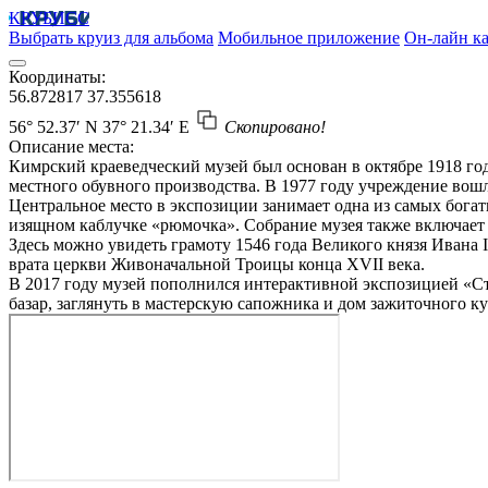
КРУБИСС
Выбрать круиз для альбома
Мобильное приложение
Он-лайн ка
Координаты:
56.872817
37.355618
56° 52.37′ N
37° 21.34′ E
Скопировано!
Описание места:
Кимрский краеведческий музей был основан в октябре 1918 го
местного обувного производства. В 1977 году учреждение вошл
Центральное место в экспозиции занимает одна из самых бога
изящном каблучке «рюмочка». Собрание музея также включает 
Здесь можно увидеть грамоту 1546 года Великого князя Ивана 
врата церкви Живоначальной Троицы конца XVII века.
В 2017 году музей пополнился интерактивной экспозицией «Ст
базар, заглянуть в мастерскую сапожника и дом зажиточного ку