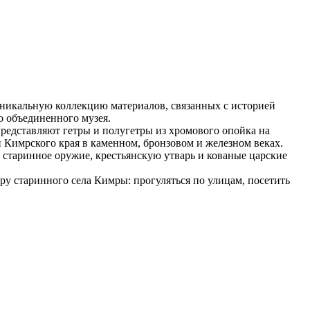
уникальную коллекцию материалов, связанных с историей
о объединенного музея.
редставляют гетры и полугетры из хромового опойка на
 Кимрского края в каменном, бронзовом и железном веках.
 старинное оружие, крестьянскую утварь и кованые царские
у старинного села Кимры: прогуляться по улицам, посетить