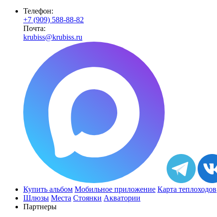
Телефон:
+7 (909) 588-88-82
Почта:
krubiss@krubiss.ru
Купить альбом
Мобильное приложение
Карта теплоходов
Шлюзы
Места
Стоянки
Акватории
Партнеры