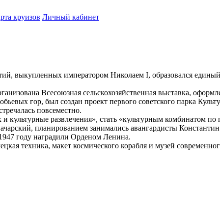
рта круизов
Личный кабинет
стий, выкупленных императором Николаем I, образовался едины
рганизована Всесоюзная сельскохозяйственная выставка, оформл
обьевых гор, был создан проект первого советского парка Куль
стречалась повсеместно.
х и культурные развлечения», стать «культурным комбинатом по
начарский, планированием занимались авангардисты Константи
 1947 году наградили Орденом Ленина.
ецкая техника, макет космического корабля и музей современно