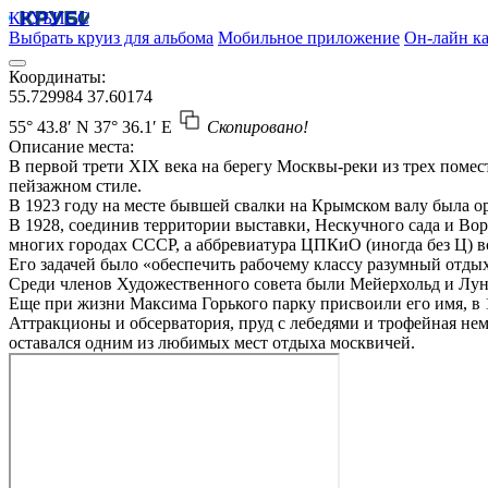
КРУБИСС
Выбрать круиз для альбома
Мобильное приложение
Он-лайн ка
Координаты:
55.729984
37.60174
55° 43.8′ N
37° 36.1′ E
Скопировано!
Описание места:
В первой трети XIX века на берегу Москвы-реки из трех поме
пейзажном стиле.
В 1923 году на месте бывшей свалки на Крымском валу была о
В 1928, соединив территории выставки, Нескучного сада и Вор
многих городах СССР, а аббревиатура ЦПКиО (иногда без Ц) в
Его задачей было «обеспечить рабочему классу разумный отды
Среди членов Художественного совета были Мейерхольд и Лу
Еще при жизни Максима Горького парку присвоили его имя, в
Аттракционы и обсерватория, пруд с лебедями и трофейная нем
оставался одним из любимых мест отдыха москвичей.