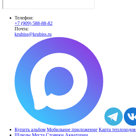
Телефон:
+7 (909) 588-88-82
Почта:
krubiss@krubiss.ru
Купить альбом
Мобильное приложение
Карта теплоходов
Шлюзы
Места
Стоянки
Акватории