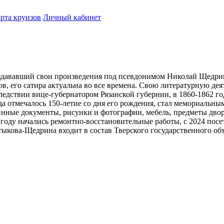
рта круизов
Личный кабинет
здававший свои произведения под псевдонимом Николай Щедрин,
в, его сатира актуальна во все времена. Свою литературную де
ледствии вице-губернатором Рязанской губернии, в 1860-1862 г
гда отмечалось 150-летие со дня его рождения, стал мемориаль
нные документы, рисунки и фотографии, мебель, предметы дворя
7 году начались ремонтно-восстановительные работы, с 2024 по
тыкова-Щедрина входит в состав Тверского государственного об