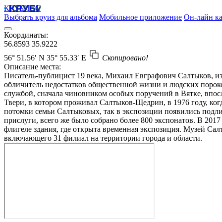
КРУБИСС
Выбрать круиз для альбома
Мобильное приложение
Он-лайн ка
Координаты:
56.8593
35.9222
56° 51.56′ N
35° 55.33′ E
Скопировано!
Описание места:
Писатель-публицист 19 века, Михаил Евграфович Салтыков, и
обличитель недостатков общественной жизни и людских пороко
службой, сначала чиновником особых поручений в Вятке, впос
Твери, в котором проживал Салтыков-Щедрин, в 1976 году, ко
потомки семьи Салтыковых, так в экспозиции появились подли
прислуги, всего же было собрано более 800 экспонатов. В 201
флигеле здания, где открыта временная экспозиция. Музей Сал
включающего 31 филиал на территории города и области.