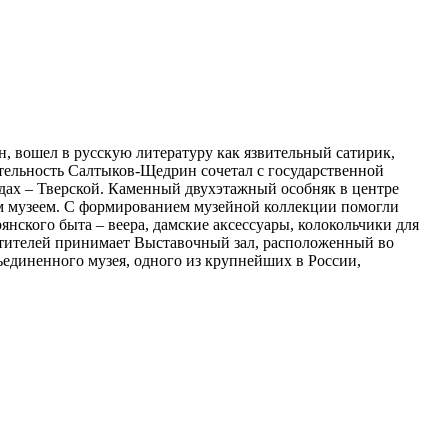
 вошел в русскую литературу как язвительный сатирик,
ятельность Салтыков-Щедрин сочетал с государственной
одах – Тверской. Каменный двухэтажный особняк в центре
ным музеем. С формированием музейной коллекции помогли
нского быта – веера, дамские аксессуары, колокольчики для
сетителей принимает Выставочный зал, расположенный во
ъединенного музея, одного из крупнейших в России,