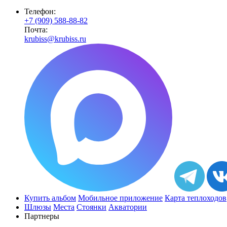
Телефон:
+7 (909) 588-88-82
Почта:
krubiss@krubiss.ru
Купить альбом
Мобильное приложение
Карта теплоходов
Шлюзы
Места
Стоянки
Акватории
Партнеры