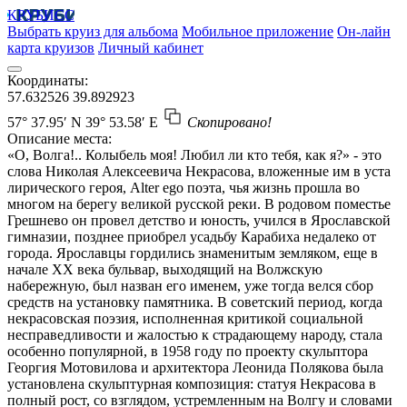
КРУБИСС
Выбрать круиз для альбома
Мобильное приложение
Он-лайн
карта круизов
Личный кабинет
Координаты:
57.632526
39.892923
57° 37.95′ N
39° 53.58′ E
Скопировано!
Описание места:
«О, Волга!.. Колыбель моя! Любил ли кто тебя, как я?» - это
слова Николая Алексеевича Некрасова, вложенные им в уста
лирического героя, Alter ego поэта, чья жизнь прошла во
многом на берегу великой русской реки. В родовом поместье
Грешнево он провел детство и юность, учился в Ярославской
гимназии, позднее приобрел усадьбу Карабиха недалеко от
города. Ярославцы гордились знаменитым земляком, еще в
начале ХХ века бульвар, выходящий на Волжскую
набережную, был назван его именем, уже тогда велся сбор
средств на установку памятника. В советский период, когда
некрасовская поэзия, исполненная критикой социальной
несправедливости и жалостью к страдающему народу, стала
особенно популярной, в 1958 году по проекту скульптора
Георгия Мотовилова и архитектора Леонида Полякова была
установлена скульптурная композиция: статуя Некрасова в
полный рост, со взглядом, устремленным на Волгу и словами