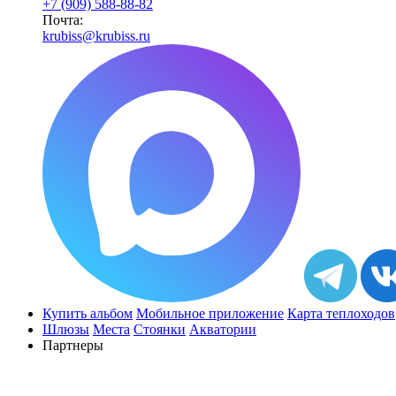
+7 (909) 588-88-82
Почта:
krubiss@krubiss.ru
Купить альбом
Мобильное приложение
Карта теплоходов
Шлюзы
Места
Стоянки
Акватории
Партнеры