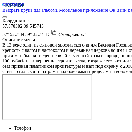
КРУБИСС
Выбрать круиз для альбома
Мобильное приложение
Он-лайн ка
Координаты:
57.878382
39.545743
57° 52.7′ N
39° 32.74′ E
Скопировано!
Описание места:
В 13 веке один из сыновей ярославского князя Василия Грозны
крепость с валом и частоколом и деревянная церковь во имя Во
прихожан был возведен первый каменный храм в городе, он п
100 рублей на завершение строительства, тогда же его расписал
был признан памятником архитектуры и взят под охрану, с 200
с пятью главами и шатрами над боковыми приделами и колокол
Телефон: