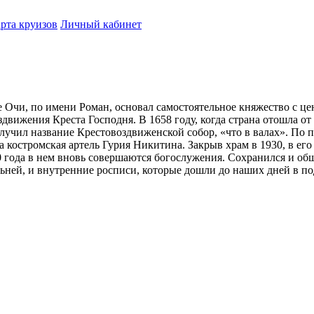
рта круизов
Личный кабинет
е Очи, по имени Роман, основал самостоятельное княжество с це
здвижения Креста Господня. В 1658 году, когда страна отошла о
олучил название Крестовоздвиженской собор, «что в валах». П
а костромская артель Гурия Никитина. Закрыв храм в 1930, в его
0 года в нем вновь совершаются богослужения. Сохранился и общ
ьней, и внутренние росписи, которые дошли до наших дней в по