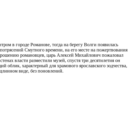
нтром в городе Романове, тогда на берегу Волги появилась
т потрясений Смутного времени, на его месте на пожертвования
о прошению романовцев, царь Алексей Михайлович пожаловал
 стенах власти разместили музей, спустя три десятилетия он
ий облик, характерный для храмового ярославского зодчества,
длинном виде, без поновлений.