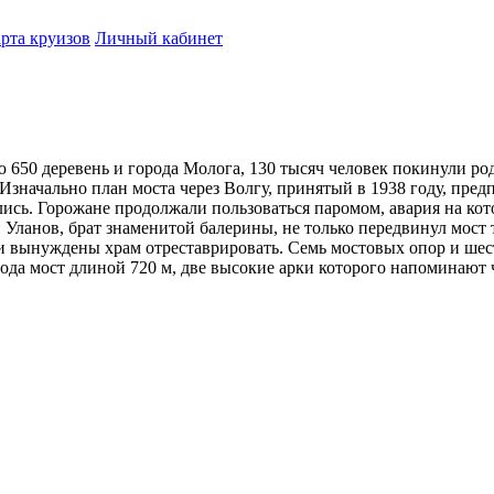
рта круизов
Личный кабинет
 650 деревень и города Молога, 130 тысяч человек покинули ро
Изначально план моста через Волгу, принятый в 1938 году, пред
сь. Горожане продолжали пользоваться паромом, авария на кото
 Уланов, брат знаменитой балерины, не только передвинул мост 
и вынуждены храм отреставрировать. Семь мостовых опор и шес
года мост длиной 720 м, две высокие арки которого напоминают ч