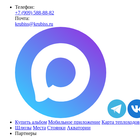
Телефон:
+7 (909) 588-88-82
Почта:
krubiss@krubiss.ru
Купить альбом
Мобильное приложение
Карта теплоходов
Шлюзы
Места
Стоянки
Акватории
Партнеры