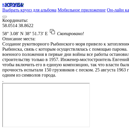
КРУБИСС
Выбрать круиз для альбома
Мобильное приложение
Он-лайн ка
Координаты:
58.0514
38.8622
58° 3.08′ N
38° 51.73′ E
Скопировано!
Описание места:
Создание рукотворного Рыбинского моря привело к затоплению
Рыбинска, связь с которым осуществлялась с помощью парома. 
военного положения в первые дни войны все работы остановили
строительству только в 1957. Инженер-мостостроитель Евгений
чтобы включить его в единую композицию, так что власти был
прочность испытали 150 грузовиков с песком. 25 августа 1963 
одним из символов города.
.