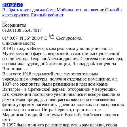
КРУБИСС
Выбрать круиз для альбома
Мобильное приложение
Он-лайн
карта круизов
Личный кабинет
Координаты:
61.001139
36.434017
61° 0.07′ N
36° 26.04′ E
Скопировано!
Описание места:
В 1912 году в Вытегорском реальном училище появился
Музей местной фауны, выросший из охотничьих увлечений
его директора Георгия Александровича Сергеева и инженера,
начальника судоходной дистанции, Леонарда Францевича
Винницкого.
В августе 1918 года музей стал самостоятельным
учреждением культуры, получил отдельное помещение, а в
1937 его экспонаты были размещены в главном храме
Вытегры – в Сретенской церкви, отобранной у верующих.
Его коллекции постоянно увеличивались и вскоре вышли за
рамки темы природы, стали рассказывать об изначальном
финно-угорском населении, древних волоках и новгородских
погостах, о визитах Петра Первого, строительстве
Мариинской водной системы и Волго-Балтийского водного
пути.
В 1997 было принято решение вернуть храм церкви, город