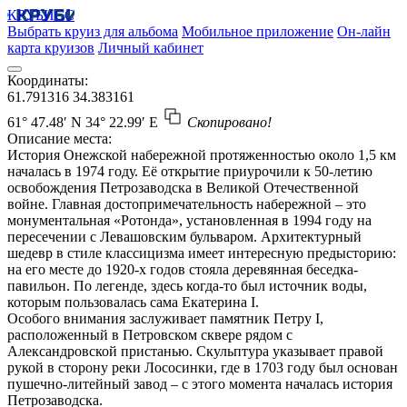
КРУБИСС
Выбрать круиз для альбома
Мобильное приложение
Он-лайн
карта круизов
Личный кабинет
Координаты:
61.791316
34.383161
61° 47.48′ N
34° 22.99′ E
Скопировано!
Описание места:
История Онежской набережной протяженностью около 1,5 км
началась в 1974 году. Её открытие приурочили к 50-летию
освобождения Петрозаводска в Великой Отечественной
войне. Главная достопримечательность набережной – это
монументальная «Ротонда», установленная в 1994 году на
пересечении с Левашовским бульваром. Архитектурный
шедевр в стиле классицизма имеет интересную предысторию:
на его месте до 1920-х годов стояла деревянная беседка-
павильон. По легенде, здесь когда-то был источник воды,
которым пользовалась сама Екатерина I.
Особого внимания заслуживает памятник Петру I,
расположенный в Петровском сквере рядом с
Александровской пристанью. Скульптура указывает правой
рукой в сторону реки Лососинки, где в 1703 году был основан
пушечно-литейный завод – с этого момента началась история
Петрозаводска.