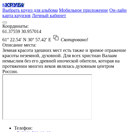
КРУБИСС
Выбрать круиз для альбома
Мобильное приложение
Он-лайн
карта круизов
Личный кабинет
Координаты:
61.37559
30.957014
61° 22.54′ N
30° 57.42′ E
Скопировано!
Описание места:
Земная красота здешних мест есть также и зримое отражение
красоты неземной, духовной. Для всех христиан Валаам
немыслим без его древней иноческой обители, которая на
протяжении многих веков являлась духовным центром
России.
Телефон: