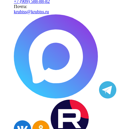
+7 (909) 588-88-82
Почта:
krubiss@krubiss.ru