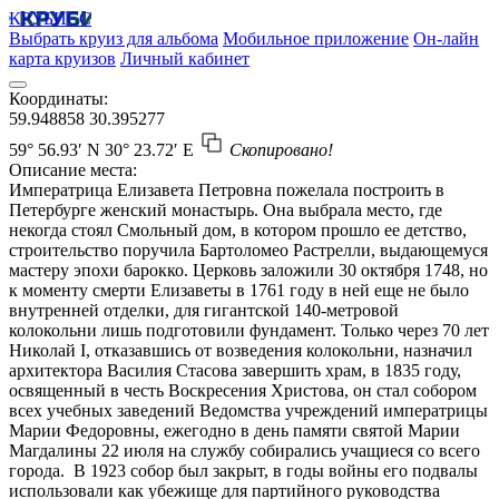
КРУБИСС
Выбрать круиз для альбома
Мобильное приложение
Он-лайн
карта круизов
Личный кабинет
Координаты:
59.948858
30.395277
59° 56.93′ N
30° 23.72′ E
Скопировано!
Описание места:
Императрица Елизавета Петровна пожелала построить в
Петербурге женский монастырь. Она выбрала место, где
некогда стоял Смольный дом, в котором прошло ее детство,
строительство поручила Бартоломео Растрелли, выдающемуся
мастеру эпохи барокко. Церковь заложили 30 октября 1748, но
к моменту смерти Елизаветы в 1761 году в ней еще не было
внутренней отделки, для гигантской 140-метровой
колокольни лишь подготовили фундамент. Только через 70 лет
Николай I, отказавшись от возведения колокольни, назначил
архитектора Василия Стасова завершить храм, в 1835 году,
освященный в честь Воскресения Христова, он стал собором
всех учебных заведений Ведомства учреждений императрицы
Марии Федоровны, ежегодно в день памяти святой Марии
Магдалины 22 июля на службу собирались учащиеся со всего
города. В 1923 собор был закрыт, в годы войны его подвалы
использовали как убежище для партийного руководства