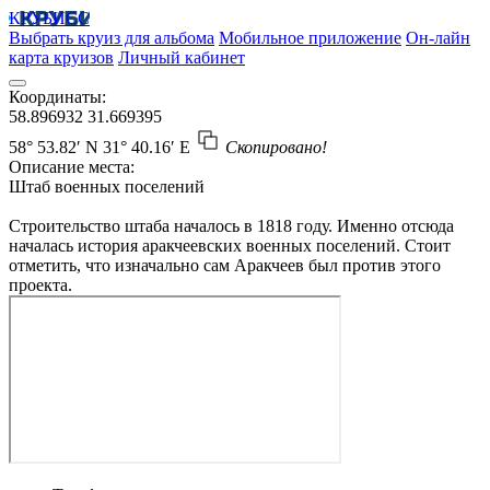
КРУБИСС
Выбрать круиз для альбома
Мобильное приложение
Он-лайн
карта круизов
Личный кабинет
Координаты:
58.896932
31.669395
58° 53.82′ N
31° 40.16′ E
Скопировано!
Описание места:
Штаб военных поселений
Строительство штаба началось в 1818 году. Именно отсюда
началась история аракчеевских военных поселений. Стоит
отметить, что изначально сам Аракчеев был против этого
проекта.