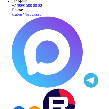
Телефон:
+7 (909) 588-88-82
Почта:
krubiss@krubiss.ru