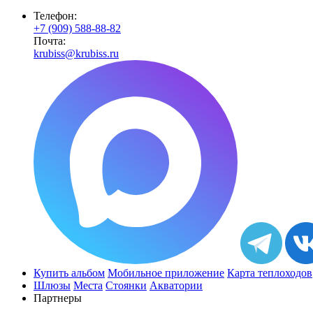
Телефон:
+7 (909) 588-88-82
Почта:
krubiss@krubiss.ru
Купить альбом
Мобильное приложение
Карта теплоходов
Шлюзы
Места
Стоянки
Акватории
Партнеры