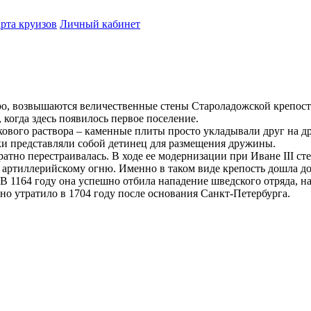
рта круизов
Личный кабинет
зеро, возвышаются величественные стены Староладожской крепо
 когда здесь появилось первое поселение.
ткового раствора – каменные плиты просто укладывали друг на 
и представляли собой детинец для размещения дружины.
атно перестраивалась. В ходе ее модернизации при Иване III с
 артиллерийскому огню. Именно в таком виде крепость дошла д
 1164 году она успешно отбила нападение шведского отряда, на
но утратило в 1704 году после основания Санкт-Петербурга.