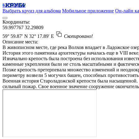
КРУБИСС
Выбрать круиз для альбома
Мобильное приложение
Он-лайн ка
Координаты:
59.997767
32.29809
59° 59.87′ N
32° 17.89′ E
Скопировано!
Описание места:
В живописном месте, где река Волхов впадает в Ладожское о
История этого памятника архитектуры началась еще в VIII веке,
Изначально крепость была построена без использования извес
каменные укрепления были не столь масштабными и фактическ
Позже крепость претерпевала множество изменений и неоднокр
периметру возвели 5 могучих башен, способных противостоять
Военная история Староладожской крепости была насыщенной. В
сильный пожар. Свое военное значение сооружение окончатель