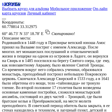
КРУБИСС
Выбрать круиз для альбома
Мобильное приложение
Он-лайн
карта круизов
Личный кабинет
Координаты:
60.778814
33.312975
60° 46.73′ N
33° 18.78′ E
Скопировано!
Описание места:
Родившийся в 1448 году в Присвирье вепский юноша Амос
принял на Валааме постриг с именем Александр. После
многих лет монашеских послушаний и отшельнической
жизни в пещерке на одном из островов в Ладоге, он вернулся
на Свирь и в 1485 поселился на берегу Святого озера, где ему,
как новозаветному Аврааму, было явление Святой Троицы.
Со временем вокруг него собрались ученики, образовался
монастырь, преподобный построил небольшую Покровскую
церковь. Скончался Александр Свирский в 1533 году, а в 1641
были обретены его мощи, тело «тайновидца» не тронуло
тление. Во второй половине 17 столетия были возведены
основные каменные постройки, сложился монастырский
ансамбль, состоящий из двух частей – Троицкой, где были
братские кельи и Преображенской, на месте молитв
преподобного. В советский период обитель была закрыта, в ее
стенах находились и техникум, и лагерный пункт, детский и