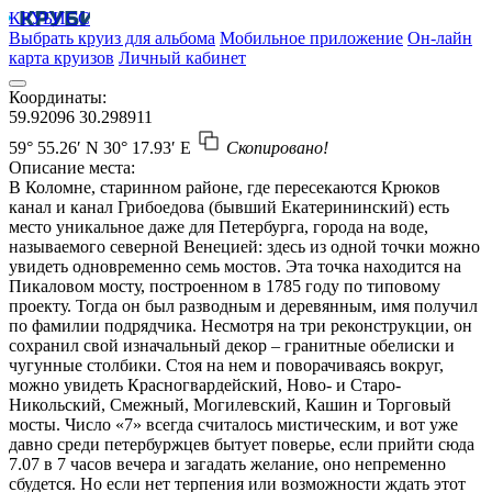
КРУБИСС
Выбрать круиз для альбома
Мобильное приложение
Он-лайн
карта круизов
Личный кабинет
Координаты:
59.92096
30.298911
59° 55.26′ N
30° 17.93′ E
Скопировано!
Описание места:
В Коломне, старинном районе, где пересекаются Крюков
канал и канал Грибоедова (бывший Екатерининский) есть
место уникальное даже для Петербурга, города на воде,
называемого северной Венецией: здесь из одной точки можно
увидеть одновременно семь мостов. Эта точка находится на
Пикаловом мосту, построенном в 1785 году по типовому
проекту. Тогда он был разводным и деревянным, имя получил
по фамилии подрядчика. Несмотря на три реконструкции, он
сохранил свой изначальный декор – гранитные обелиски и
чугунные столбики. Стоя на нем и поворачиваясь вокруг,
можно увидеть Красногвардейский, Ново- и Старо-
Никольский, Смежный, Могилевский, Кашин и Торговый
мосты. Число «7» всегда считалось мистическим, и вот уже
давно среди петербуржцев бытует поверье, если прийти сюда
7.07 в 7 часов вечера и загадать желание, оно непременно
сбудется. Но если нет терпения или возможности ждать этот