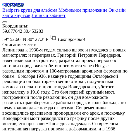
КРУБИСС
Выбрать круиз для альбома
Мобильное приложение
Он-лайн
карта круизов
Личный кабинет
Координаты:
59.877642
30.453283
59° 52.66′ N
30° 27.2′ E
Скопировано!
Описание места:
Ленинград к 1930-м годам сильно вырос и нуждался в новых
магистралях и переправах. Григорий Петрович Передерия,
известный мостостроитель, разработал проект первого в
истории города железобетонного моста через Неву, с
разводным пролетом и 100-метровыми арочными фермами по
бокам. 6 ноября 1936, накануне годовщины Октябрьской
революции он был торжественно открыт, получив имя
комиссара печати и пропаганды Володарского, убитого
неподалеку в 1918 году. Это был первый крупный мост,
построенный после революции, он дал возможность
развивать правобережные районы города, в годы блокады по
нему ходили даже поезда с грузами. Современники
восхищались красивыми пропорциями его арок, а поскольку
Володарский мост разводился по графику после других
мостов, его прозвали «Последняя надежда». Со временем
интенсивная нагрузка привела к деформациям, и в 1986