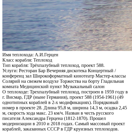
Имя теплохода:
А.И.Герцен
Класс корабля:
Теплоход
Тип корабля:
Трёхпалубный теплоход, проект 588.
Услуги:
Ресторан Бар Вечерняя дискотека Концертный /
конференц зал Широкоформатный кинотеатр Мастер-классы
Солярий на свежем воздухе Торжества на борту Гладильная
комната Медицинский пункт Музыкальный салон
О теплоходе:
Трехпалубный теплоход, построен в 1959 году в
г. Висмар, ГДР (ныне Германия), проект 588 (1954-1961) (49
однотипных кораблей в 2-х модификациях). Порядковый
номер в проекте 28. Длина 95,8 м, ширина 14,3 м, осадка 2,45
м, скорость хода макс. 23 км/ч. Назван в честь русского
писателя Александра Герцена (1812-1870). Прошел
модернизации в 2010 и 2018 годах. Самый массовый проект
кораблей, заказанных СССР в ГДР круизных теплоходов.