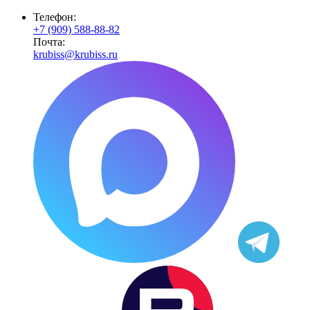
Телефон:
+7 (909) 588-88-82
Почта:
krubiss@krubiss.ru