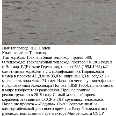
Имя теплохода:
А.С.Попов
Класс корабля:
Теплоход
Тип корабля:
Трёхпалубный теплоход, проект 588.
О теплоходе:
Трехпалубный теплоход, построен в 1961 году в
г. Висмар, ГДР (ныне Германия), проект 588 (1954-1961) (49
однотипных кораблей в 2-х модификациях). Порядковый
номер в проекте 42. Длина 95,8 м, ширина 14,3 м, осадка 2,4
м, скорость хода макс. 21 км/ч. Назван в честь русского физика
и радиотехника Александра Попова (1859-1906), признанного
в мире изобретателя радиосвязи. Прошел полную
реконструкцию в 2019 году. Самый массовый проект
кораблей, заказанных СССР в ГДР круизных теплоходов.
Название проекта – «Родина». Очень современный и
комфортабельный для своего времени. Разрабатывался под
руководством главного архитектора Минречфлота СССР