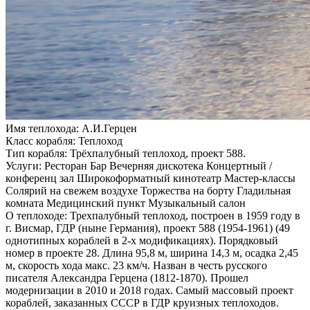
Имя теплохода:
А.И.Герцен
Класс корабля:
Теплоход
Тип корабля:
Трёхпалубный теплоход, проект 588.
Услуги:
Ресторан Бар Вечерняя дискотека Концертный /
конференц зал Широкоформатный кинотеатр Мастер-классы
Солярий на свежем воздухе Торжества на борту Гладильная
комната Медицинский пункт Музыкальный салон
О теплоходе:
Трехпалубный теплоход, построен в 1959 году в
г. Висмар, ГДР (ныне Германия), проект 588 (1954-1961) (49
однотипных кораблей в 2-х модификациях). Порядковый
номер в проекте 28. Длина 95,8 м, ширина 14,3 м, осадка 2,45
м, скорость хода макс. 23 км/ч. Назван в честь русского
писателя Александра Герцена (1812-1870). Прошел
модернизации в 2010 и 2018 годах. Самый массовый проект
кораблей, заказанных СССР в ГДР круизных теплоходов.